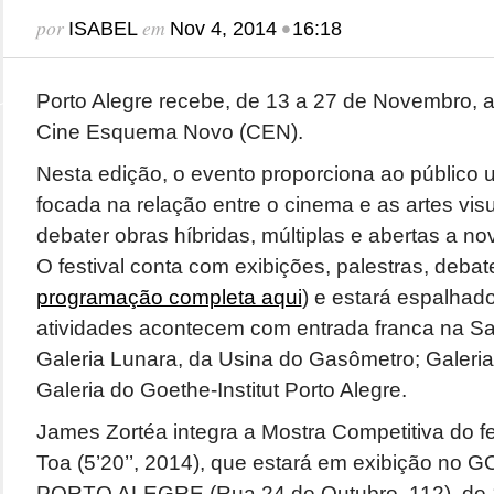
por
em
•
ISABEL
Nov 4, 2014
16:18
Porto Alegre recebe, de 13 a 27 de Novembro, a 
Cine Esquema Novo (CEN).
Nesta edição, o evento proporciona ao públic
focada na relação entre o cinema e as artes visu
debater obras híbridas, múltiplas e abertas a n
O festival conta com exibições, palestras, debat
programação completa aqui
) e estará espalhado
atividades acontecem com entrada franca na Sal
Galeria Lunara, da Usina do Gasômetro; Galeria 
Galeria do Goethe-Institut Porto Alegre.
James Zortéa integra a Mostra Competitiva do fe
Toa (5’20’’, 2014), que estará em exibição n
PORTO ALEGRE (Rua 24 de Outubro, 112), de 